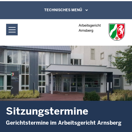
Direkt zum Inhalt
Arbeitsgericht Arnsberg:
TECHNISCHES MENÜ
Leichte Sprache, Gebärdensprachenvideo
und Kontaktformular
Sitzungstermine
Sitzungstermine
Gerichtstermine im Arbeitsgericht Arnsberg