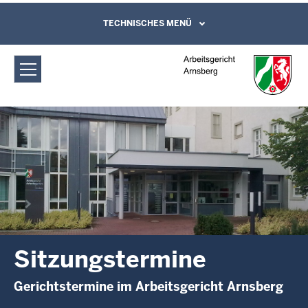
Direkt zum Inhalt
Arbeitsgericht Arnsberg:
TECHNISCHES MENÜ
Leichte Sprache, Gebärdensprachenvideo
und Kontaktformular
Sitzungstermine
Sitzungstermine
Gerichtstermine im Arbeitsgericht Arnsberg