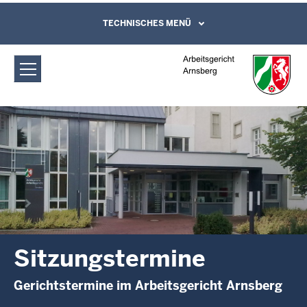
Direkt zum Inhalt
Arbeitsgericht Arnsberg:
TECHNISCHES MENÜ
Leichte Sprache, Gebärdensprachenvideo
und Kontaktformular
Sitzungstermine
Sitzungstermine
Gerichtstermine im Arbeitsgericht Arnsberg